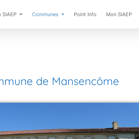
e SIAEP
Communes
Point Info
Mon SIAEP
mmune de Mansencôme